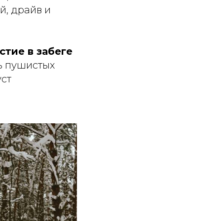
й, драйв и
стие в забеге
ь пушистых
уст