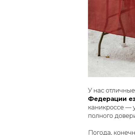
У нас отличные
Федерации ез
каникроссе — 
полного довер
Погода, конеч