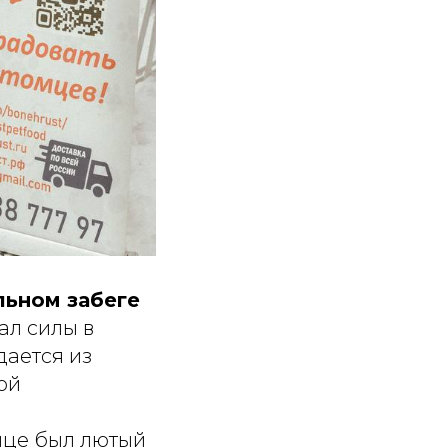
льном забеге
ал силы в
дается из
ой
лице был лютый